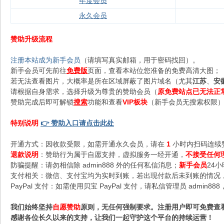
年度会员
永久会员
赞助升级流程
注册本站成为新手会员
（请填写真实邮箱，用于密码找回）。
新手会员可先前往
免费版
页面，查看本站位您准备的免费高清大图；
若无法查看图片，大概率是所在区域屏蔽了图片域名（尤其
江苏
、
安
请根据自身需求，选择升级为尊贵的赞助会员（
原免费站点已无法正
赞助完成后即可解锁
搜索
功能和查看
VIP板块
（新手会员无搜索权限），
特别说明
👉 赞助入口请点击此处
开通方式：因收款受限，如需开通永久会员，请在
1
小时内扫码连续
退款说明
：赞助行为属于自愿支持，虚拟服务一经开通，
不接受任何
防骗提醒：请勿相信除 admin888 外的任何私信消息；
新手会员
24
支付相关：微信、支付宝均为实时到账，若出现付款后未到账的情况，请
PayPal 支付：如需使用贝宝 PayPal 支付，请私信管理员 admi
我们始终坚持
自愿赞助
原则，无任何强制要求。注册用户即可免费查
感谢各位长久以来的支持，让我们一起守护这个平台的持续运营！