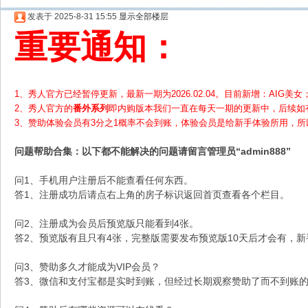
发表于 2025-8-31 15:55
显示全部楼层
重要通知：
1、秀人官方已经暂停更新，最新一期为2026.02.04。目前新增：AIG美女；
2、
秀人官方的
番外系列
即内购版本我们一直在每天一期的更新中，后续如
3、赞助体验会员
有3分之1概率不会到账，体验会员是给新手体验所用，
问题帮助
合集
：以下都不能解决的问题请留言管理员“admin888”
问1、手机用户注册后不能查看任何东西。
答1、注册成功后请点右上角的房子标识返回首页查看各个栏目。
问2、注册成为会员后预览版只能看到4张。
答2、预览版有且只有4张，完整版需要发布预览版10天后才会有，
问3、赞助多久才能成为VIP会员？
答3、微信和支付宝都是实时到账，但经过长期观察赞助了而不到账的