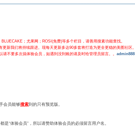
BLUECAKE；尤果网；ROSI(免费)等
多个栏目，请善用搜素功能查找。
有更新我们将持续跟进。现每天更新多达90多套将打造为更全更稳的美图社区
所以请不要多次搞体验会员，如遇到没到账的请及时给管理员留言。。
admin888
新手会员能够
搜索
到的只有预览版。
都是“体验会员”，所以请赞助体验会员的必须留言用户名。