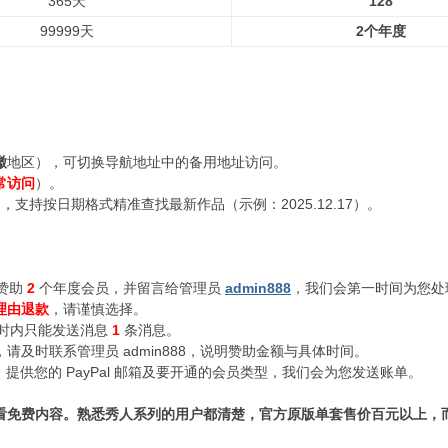
365天
128
99999天
2个年度
徽
地区），可切换导航地址中的备用地址访问。
常访问
）。
支持按日期格式精准查找最新作品（示例：2025.12.17）。
赞助
2
个年度会员，并留言给管理员
admin888
，我们会第一时间为您处
理由退款
，请谨慎选择。
小时内只能发送消息
1
条消息。
及时联系管理员 admin888，说明赞助金额与具体时间。
n888，提供您的 PayPal 邮箱及要开通的会员类型，我们会为您发送账单。
看免费内容。熟悉秀人系列的用户都清楚，官方原版单套售价百元以上，