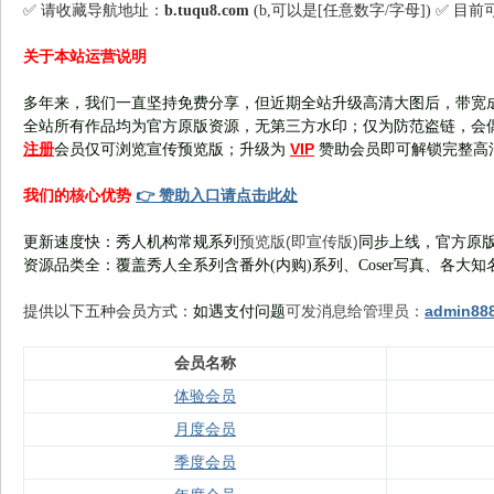
✅ 请收藏导航地址：
b.tuqu8.com
(b,可以是[任意数字/字母]) ✅ 目
关于本站运营说明
多年来，我们一直坚持免费分享，但近期全站升级高清大图后，带宽
全站所有作品均为官方原版资源，无第三方水印；仅为防范盗链，会
注册
VIP
会员仅可浏览宣传
预览版
；
升级为
赞助会员即可解锁完整高
👉 赞助入口请点击此处
我们的核心优势
预览版(即宣传版)
更新速度快：秀人机构常规系列
同步上线，官方原版
资源品类全：覆盖秀人全系列含番外(
内购
)系列、Coser写真、各大知
可发消息给管理员：
admin88
提供以下五种会员
方式：
如遇支付问题
会员名称
体验会员
月度会员
季度会员