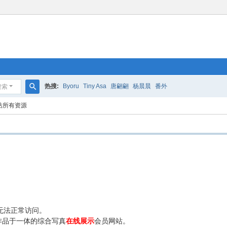
热搜:
Byoru
Tiny Asa
唐翩翩
杨晨晨
番外
搜索
搜
站所有资源
索
无法正常访问。
作品于一体的综合写真
在线展示
会员网站。