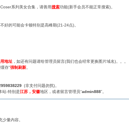
oser系列美女合集，请善用
搜索
功能(新手会员不能正常搜索)。
好的可能会卡顿特别是高峰期(21-24点)。
备用地址
，如还有问题请给管理员留言(我们也会经常更换图片域名)。。。
缓存”
强制刷新
。
2959838229
(非支付问题勿扰)。
本站-特别是
江苏，安徽
地区，或者留言管理员“
admin888
”。
充少量内容。