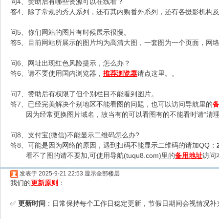
问4、赞助后有哪些资源可以在线看？
答4、除了常规的秀人系列，还有其内购番外系列，还有各摄影机构及C
问5、你们网站的图片有时候展示很慢。
答5、目前网站所展示的图片均为高清大图，一套图为一个页面，网络不
问6、网址出现红色风险提示，怎么办？
答6、请不要使用国内浏览器，
推荐浏览器
请点这里。。
问7、赞助后有权限了但个别栏目不能看到图片。
答7、已经完美解决个别地区不能看图的问题，也可以访问导航里的
因为经常更换图片域名，故当有的可以看图有的不能看时请“清理
问8、支付宝(微信)不能显示二维码怎么办?
答8、可能是因为网络的原因，遇到扫码不能显示二维码的请加QQ：
看不了图的请不要加,可使用导航(tuqu8.com)里的
备用地址
访问
发表于 2025-9-21 22:53
显示全部楼层
我们的
更新原则
：
更新时间
：日常保持每个工作日稳定更新，节假日期间会视情况补
✅