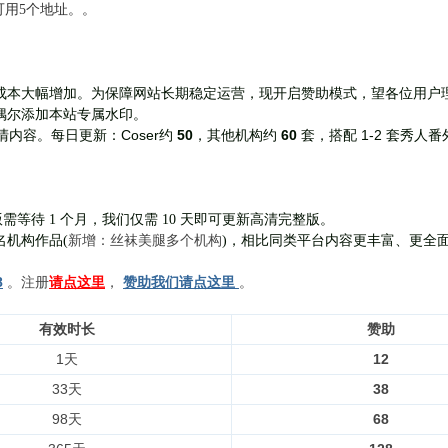
前可用5个地址。。
成本大幅增加。为保障网站长期稳定运营，现开启赞助模式，望各位用户
偶尔添加本站专属水印。
Coser约
50
，其他机构约
60
套，
搭配 1-2 套秀人番
清内容。每日更新：
需等待 1 个月，我们仅需 10 天即可更新高清完整版。
新增：丝袜美腿多个机构
名机构作品(
)，相比同类平台内容更丰富、更全
8
。注册
请点这里
，
赞助我们请点这里
。
有效时长
赞助
1天
12
33天
38
98天
68